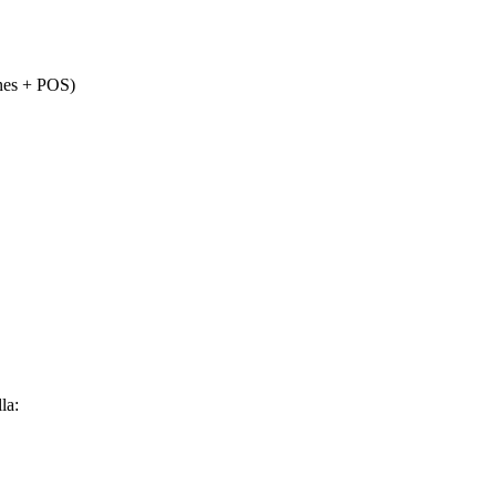
ones + POS)
la: