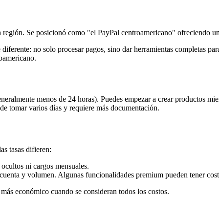
a región. Se posicionó como "el PayPal centroamericano" ofreciendo una 
iferente: no solo procesar pagos, sino dar herramientas completas para
roamericano.
eralmente menos de 24 horas). Puedes empezar a crear productos mientr
ede tomar varios días y requiere más documentación.
s tasas difieren:
 ocultos ni cargos mensuales.
 cuenta y volumen. Algunas funcionalidades premium pueden tener cost
 más económico cuando se consideran todos los costos.