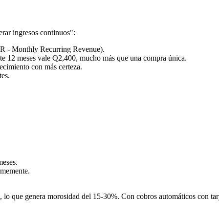
rar ingresos continuos":
R - Monthly Recurring Revenue).
te 12 meses vale Q2,400, mucho más que una compra única.
recimiento con más certeza.
tes.
meses.
ormemente.
, lo que genera morosidad del 15-30%. Con cobros automáticos con tarj