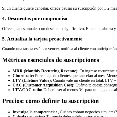
Si un cliente quiere cancelar, ofrece pausar su suscripción por 1-2 mes
4. Descuentos por compromiso
Ofrece planes anuales con descuento significativo. El cliente ahorra y
5. Actualiza la tarjeta proactivamente
Cuando una tarjeta está por vencer, notifica al cliente con anticipació
Métricas esenciales de suscripciones
MRR (Monthly Recurring Revenue):
Tu ingreso recurrente 
Churn rate:
Porcentaje de clientes que cancelan al mes. Meno
LTV (Lifetime Value):
Cuánto vale un cliente en total. LTV =
CAC (Customer Acquisition Cost):
Cuánto te cuesta consegui
LTV/CAC ratio:
Debería ser al menos 3:1 para un negocio sa
Precios: cómo definir tu suscripción
Investiga la competencia:
¿Cuánto cobran negocios similares?
Calcula tus costos:
Tu precio debe cubrir costos + margen de 