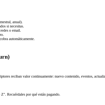
mestral, anual).
os si necesitas.
redes o email.
ro.
 cobra automáticamente.
urn)
iptores reciban valor continuamente: nuevo contenido, eventos, actuali
e Z". Recuérdales por qué están pagando.