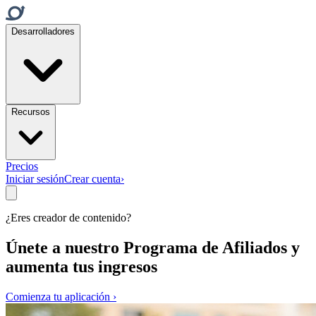
Desarrolladores
Recursos
Precios
Iniciar sesión
Crear cuenta
›
¿Eres creador de contenido?
Únete a nuestro
Programa de Afiliados
y
aumenta tus ingresos
Comienza tu aplicación
›